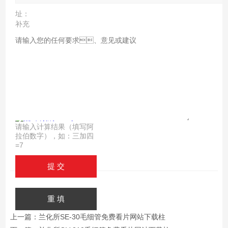
址：
补充
说
明：
验证
码：
请输入计算结果（填写阿
拉伯数字），如：三加四
=7
上一篇：
兰化所SE-30毛细管免费看片网站下载柱